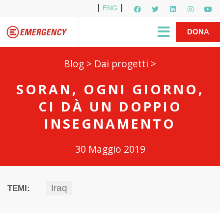
ENG
Per i media
5X1000
R1PUD1A
Shop
|
DONA
Blog
>
Dai progetti
>
SORAN, OGNI GIORNO,
CI DÀ UN DOPPIO
INSEGNAMENTO
30 Maggio 2019
Iraq
TEMI: