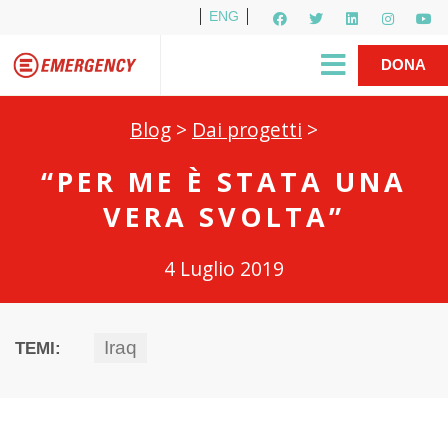
ENG
Per i media
5X1000
R1PUD1A
Shop
|
DONA
Blog
>
Dai progetti
>
“PER ME È STATA UNA
VERA SVOLTA”
4 Luglio 2019
Iraq
TEMI: