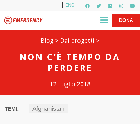
ENG
Per i media
5X1000
R1PUD1A
Shop
|
DONA
Blog
>
Dai progetti
>
NON C’È TEMPO DA
PERDERE
12 Luglio 2018
Afghanistan
TEMI: