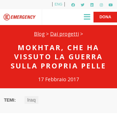
ENG
Per i media
5X1000
R1PUD1A
Shop
|
DONA
Blog
>
Dai progetti
>
MOKHTAR, CHE HA
VISSUTO LA GUERRA
SULLA PROPRIA PELLE
17 Febbraio 2017
Iraq
TEMI: