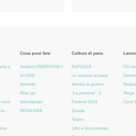
Cosa puoi fare
Cultura di pace
Lavor
aria a
Sostieni EMERGENCY
R1PUD1A
Chi ce
5×1000
Lo straccio di pace
Doman
Aziende
Abolire la guerra
Requis
Rise up!
“Le persone”, il
Stage
i cura
Volontariato
Festival 2024
Corsi
rra
DONA ORA
Scuola
Teatro
enza
Libri e documentari