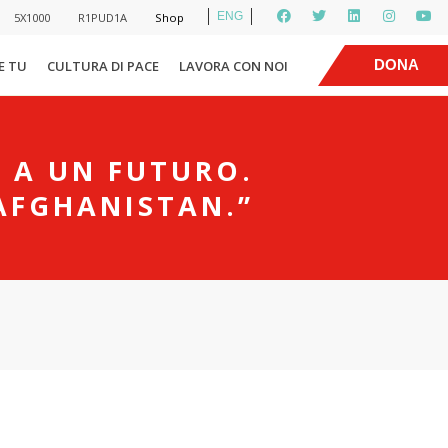
ENG
5X1000
R1PUD1A
Shop
|
DONA
E TU
CULTURA DI PACE
LAVORA CON NOI
 A UN FUTURO.
AFGHANISTAN.”