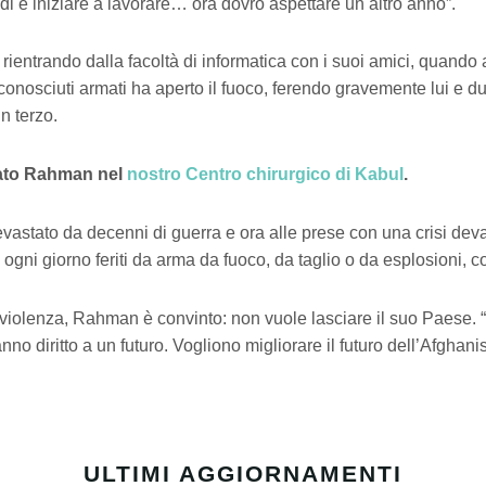
di e iniziare a lavorare… ora dovrò aspettare un altro anno”.
ientrando dalla facoltà di informatica con i suoi amici, quando 
conosciuti armati ha aperto il fuoco, ferendo gravemente lui e d
n terzo.
ato Rahman nel
nostro Centro chirurgico di Kabul
.
vastato da decenni di guerra e ora alle prese con una crisi dev
ogni giorno feriti da arma da fuoco, da taglio o da esplosioni, c
violenza, Rahman è convinto: non vuole lasciare il suo Paese.
no diritto a un futuro. Vogliono migliorare il futuro dell’Afghanis
ULTIMI AGGIORNAMENTI