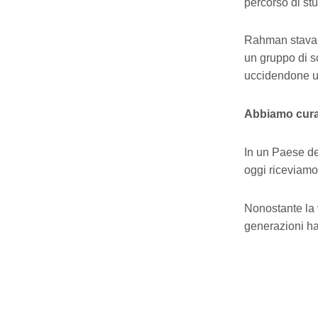
percorso di stu
Rahman stava r
un gruppo di s
uccidendone u
Abbiamo cur
In un Paese de
oggi riceviamo 
Nonostante la 
generazioni han