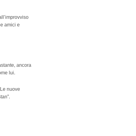
all’improvviso
ue amici e
astante, ancora
ome lui.
 “Le nuove
tan”.