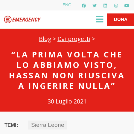
ENG
Per i media
5X1000
R1PUD1A
Shop
|
DONA
Blog
>
Dai progetti
>
“LA PRIMA VOLTA CHE
LO ABBIAMO VISTO,
HASSAN NON RIUSCIVA
A INGERIRE NULLA”
30 Luglio 2021
Sierra Leone
TEMI: