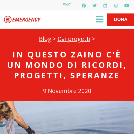
ENG
Per i media
5X1000
R1PUD1A
Shop
|
DONA
Blog
>
Dai progetti
>
IN QUESTO ZAINO C’È
UN MONDO DI RICORDI,
PROGETTI, SPERANZE
9 Novembre 2020