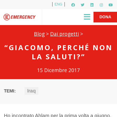
ENG
Per i media
5X1000
R1PUD1A
Shop
|
DONA
Blog
>
Dai progetti
>
“GIACOMO, PERCHÉ NON
LA SALUTI?”
15 Dicembre 2017
Iraq
TEMI:
Ho incontrato Ahlam per la prima volta a giugno,