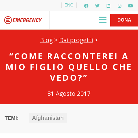
ENG
Per i media
5X1000
R1PUD1A
Shop
|
DONA
Blog
>
Dai progetti
>
“COME RACCONTEREI A
MIO FIGLIO QUELLO CHE
VEDO?”
31 Agosto 2017
Afghanistan
TEMI: