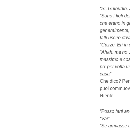
“Si, Gulbudin. 
“Sono i figli d
che erano in gi
generalmente, d
fatti uscire dav
“Cazzo. Eri in c
“Ahah, ma no… i
massimo e cost
po’ per volta 
casa”
Che dico? Pens
puoi commuover
Niente.
“Posso farti a
“Vai”
“Se arrivasse q