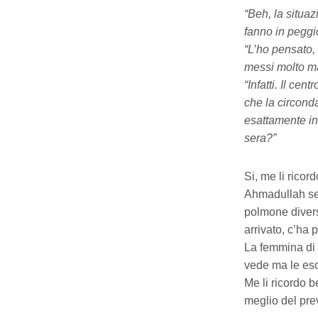
“Beh, la situa
fanno in peggio
“L’ho pensato, 
messi molto m
“Infatti. Il ce
che la circonda
esattamente in 
sera?”
Si, me li ricor
Ahmadullah se 
polmone divers
arrivato, c’ha 
La femmina di a
vede ma le esce
Me li ricordo 
meglio del prev