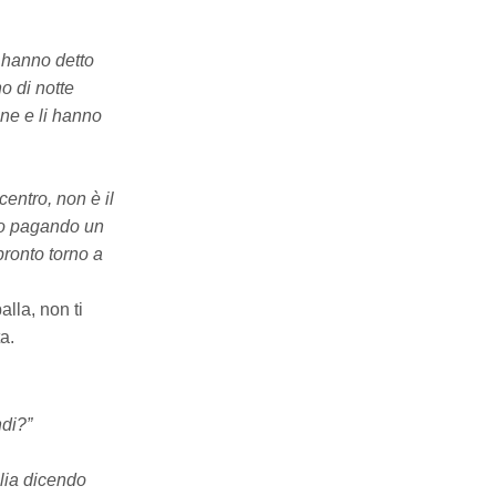
i hanno detto
o di notte
one e li hanno
centro, non è il
sto pagando un
pronto torno a
lla, non ti
a.
di?”
alia dicendo