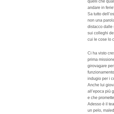
quelli che quan
andare in ferie
Sa tutto dell’o
non una parola 
distacco dalle
sui colleghi d
cui le cose lo
Ci ha visto cre
prima missione
girovagare per
funzionamento,
indugio per i c
Anche lui giova
all’epoca più g
e che promettev
Adesso è il te
un pelo, malede