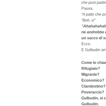
che puoi parti
Pausa.
“A patto che p
“Beh, si”
“Ahahahahah, 
ne andrebbe d
un sacco di s
Ecco.
E Gulbudin arri
Come lo chia
Rifugiato?
Migrante?
Economico?
Clandestino?
Poveraccio?
Gulbudin, si 
Gulbudin.