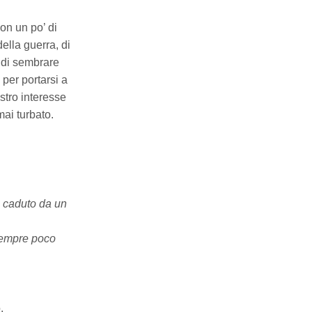
on un po’ di
ella guerra, di
a di sembrare
o per portarsi a
stro interesse
mai turbato.
è caduto da un
 sempre poco
.