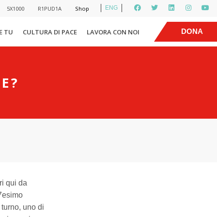
ENG
5X1000
R1PUD1A
Shop
|
DONA
E TU
CULTURA DI PACE
LAVORA CON NOI
TE?
ri qui da
37esimo
 turno, uno di