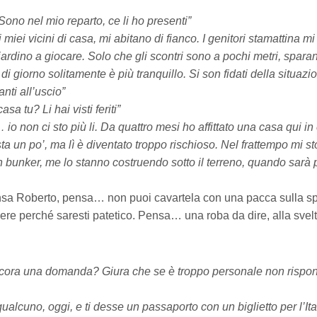
Sono nel mio reparto, ce li ho presenti”
ei miei vicini di casa, mi abitano di fianco. I genitori stamattina m
ardino a giocare. Solo che gli scontri sono a pochi metri, sparan
i giorno solitamente è più tranquillo. Si son fidati della situazi
anti all’uscio”
asa tu? Li hai visti feriti”
o non ci sto più li. Da quattro mesi ho affittato una casa qui in 
a un po’, ma lì è diventato troppo rischioso. Nel frattempo mi 
un bunker, me lo stanno costruendo sotto il terreno, quando sarà 
a Roberto, pensa… non puoi cavartela con una pacca sulla spa
e perché saresti patetico. Pensa… una roba da dire, alla svelt
ncora una domanda? Giura che se è troppo personale non rispon
ualcuno, oggi, e ti desse un passaporto con un biglietto per l’It