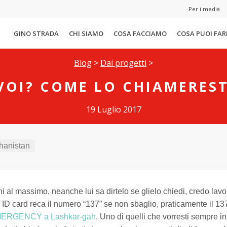
Per i media
GINO STRADA
CHI SIAMO
COSA FACCIAMO
COSA PUOI FAR
Blog
>
Dai progetti
>
VOI? COME LO CHIAMERES
19 Luglio 2017
hanistan
 al massimo, neanche lui sa dirtelo se glielo chiedi, credo lavo
 ID card reca il numero “137” se non sbaglio, praticamente il 1
ERGENCY a Lashkar-gah
. Uno di quelli che vorresti sempre in