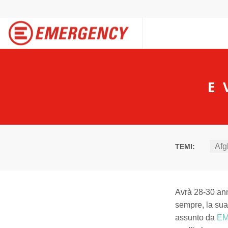
E 
Afg
TEMI:
Avrà 28-30 anni
sempre, la sua
assunto da
EM