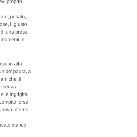
evi proprio
curo, posato,
se, il giusto
 di una presa
i momenti in
sicuri alla
un po’ paura, a
amiche, il
do senza
si è ingrigita.
 compito forse
girava intorno
iancato manco