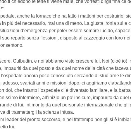
do ti chiedono le ferie ti viene male, che vorresti dirgli “ma ce d
?”.
spedale, anche la fornace che ha fatto i mattoni per costruirlo; si
in più del necessario, mai una di meno. La giusta ironia sulle co
 situazioni d’emergenza per poter essere sempre lucido, capace
el suo reparto senza flessioni, disposto al cazzeggio con loro ne
 consentono.
scere, Gulbudin, e noi abbiamo visto crescere lui. Noi (cioè io) in
, impauriti da quel posto e da quel nome della città che faceva 
 l’ospedale ancora poco conosciuto cercando di studiarne le din
 adesso, svariati anni e missioni dopo, ci aggiriamo ciabattan
orridoi, che intanto l’ospedale ci è diventato familiare, e la barba 
nissimo infermiere, all’inizio un po’ insicuro, impaurito da quel
rande di lui, intimorito da quel personale internazionale che gli 
a di trasmettergli la scienza infusa.
am leader del pronto soccorso, e nel frattempo non gli si è imb
tto lui.