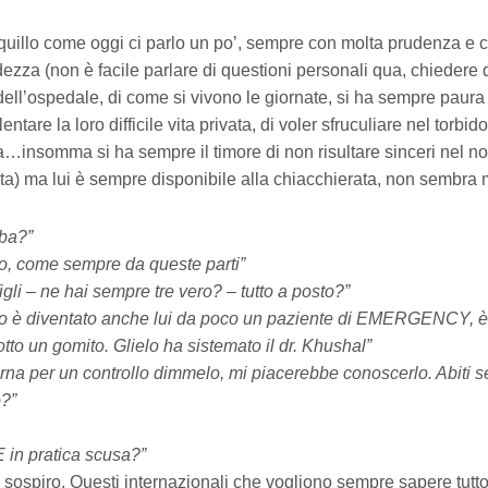
uillo come oggi ci parlo un po’, sempre con molta prudenza e c
ezza (non è facile parlare di questioni personali qua, chiedere d
dell’ospedale, di come si vivono le giornate, si ha sempre paur
entare la loro difficile vita privata, di voler sfruculiare nel torbid
a…insomma si ha sempre il timore di non risultare sinceri nel no
ata) ma lui è sempre disponibile alla chiacchierata, non sembra 
ba?”
o, come sempre da queste parti”
 figli – ne hai sempre tre vero? – tutto a posto?”
ccolo è diventato anche lui da poco un paziente di EMERGENCY, 
otto un gomito. Glielo ha sistemato il dr. Khushal”
orna per un controllo dimmelo, mi piacerebbe conoscerlo. Abiti
o?”
 E in pratica scusa?”
n sospiro. Questi internazionali che vogliono sempre sapere tutto