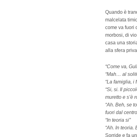
Quando è tranq
malcelata timid
come va fuori 
morbosi, di viol
casa una stori
alla sfera priv
“Come va, Gul
“Mah… al solit
“La famiglia, i
“Si, si. Il pi
muretto e s’è r
“Ah. Beh, se t
fuori dal centr
“In teoria si”
“Ah. In teoria.
Sorride e fa u