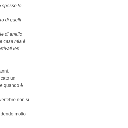
o spesso lo
o di quelli
ie di anello
i e casa mia è
ivati ieri
anni,
ucato un
ale quando è
 vertebre non si
endendo molto