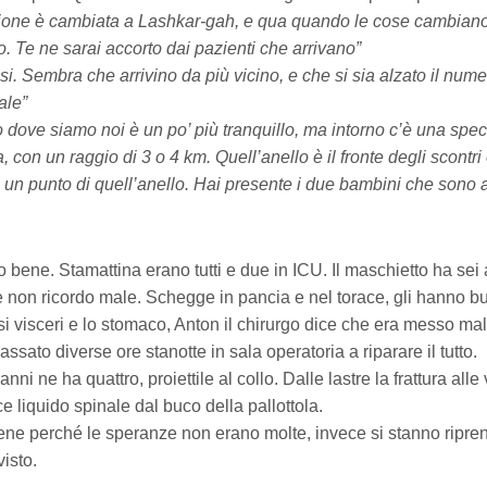
zione è cambiata a Lashkar-gah, e qua quando le cose cambian
. Te ne sarai accorto dai pazienti che arrivano”
si. Sembra che arrivino da più vicino, e che si sia alzato il numer
ale”
ntro dove siamo noi è un po’ più tranquillo, ma intorno c’è una spec
, con un raggio di 3 o 4 km. Quell’anello è il fronte degli scontr
un punto di quell’anello. Hai presente i due bambini che sono arr
do bene. Stamattina erano tutti e due in ICU. Il maschietto ha sei 
non ricordo male. Schegge in pancia e nel torace, gli hanno b
i visceri e lo stomaco, Anton il chirurgo dice che era messo m
passato diverse ore stanotte in sala operatoria a riparare il tutto.
nni ne ha quattro, proiettile al collo. Dalle lastre la frattura alle
 liquido spinale dal buco della pallottola.
bene perché le speranze non erano molte, invece si stanno ripr
isto.