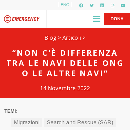
ENG
Per i media
5X1000
R1PUD1A
Shop
|
DONA
Blog
>
Articoli
>
“NON C’È DIFFERENZA
TRA LE NAVI DELLE ONG
O LE ALTRE NAVI”
14 Novembre 2022
TEMI:
Migrazioni
Search and Rescue (SAR)