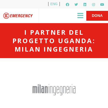
ENG
Per i media
5X1000
R1PUD1A
Shop
|
DONA
I PARTNER DEL
PROGETTO UGANDA:
MILAN INGEGNERIA